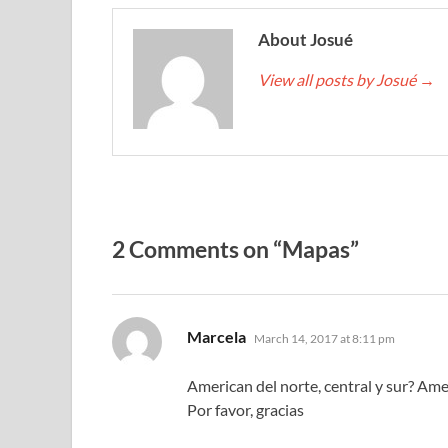
About Josué
View all posts by Josué
→
2 Comments on “Mapas”
says:
Marcela
March 14, 2017 at 8:11 pm
American del norte, central y sur? Ame
Por favor, gracias