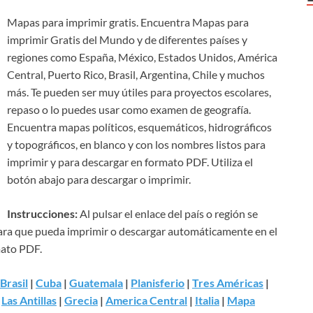
Mapas para imprimir gratis. Encuentra Mapas para
imprimir Gratis del Mundo y de diferentes países y
regiones como España, México, Estados Unidos, América
Central, Puerto Rico, Brasil, Argentina, Chile y muchos
más. Te pueden ser muy útiles para proyectos escolares,
repaso o lo puedes usar como examen de geografía.
Encuentra mapas políticos, esquemáticos, hidrográficos
y topográficos, en blanco y con los nombres listos para
imprimir y para descargar en formato PDF. Utiliza el
botón abajo para descargar o imprimir.
Instrucciones:
Al pulsar el enlace del país o región se
para que pueda imprimir o descargar automáticamente en el
mato PDF.
Brasil
|
Cuba
|
Guatemala
|
Planisferio
|
Tres Américas
|
|
Las Antillas
|
Grecia
|
America Central
|
Italia
|
Mapa