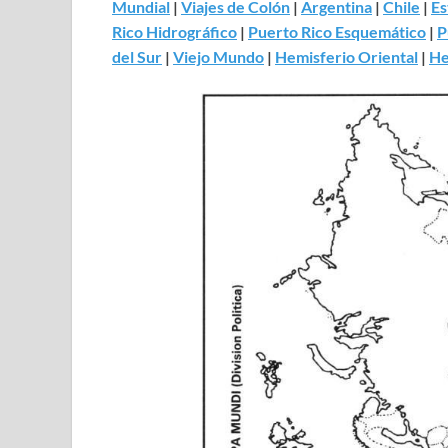
Mundial
|
Viajes de Colón
|
Argentina
|
Chile
|
Es
Rico Hidrográfico
|
Puerto Rico Esquemático
|
P
del Sur
|
Viejo Mundo
|
Hemisferio Oriental
|
He