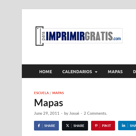
P
Par
HOME
CALENDARIOS
MAPAS
D
ESCUELA
/
MAPAS
Mapas
June 29, 2011
-
by
Josué
-
2 Comments.
SHARE
SHARE
PIN IT
SH