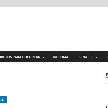
araImprimirGratis.com
a Imprimir Gratis
IBUJOS PARA COLOREAR
DIPLOMAS
SEÑALES
J
ARE