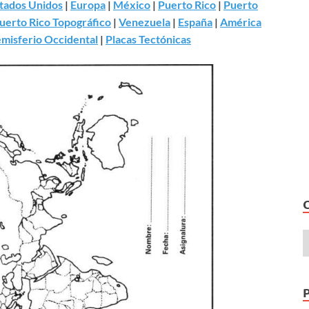
tados Unidos
|
Europa
|
México
|
Puerto Rico
|
Puerto
uerto Rico Topográfico
|
Venezuela
|
España
|
América
misferio Occidental
|
Placas Tectónicas