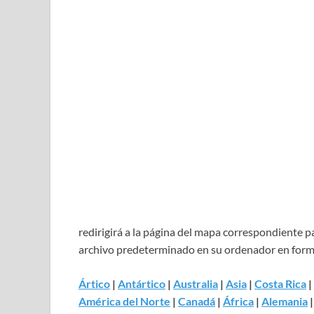
redirigirá a la página del mapa correspondiente 
archivo predeterminado en su ordenador en for
Ártico
|
Antártico
|
Australia
|
Asia
|
Costa Rica
|
América del Norte
|
Canadá
|
África
|
Alemania