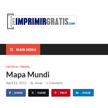
ParaI
Para Imprimir
Gratis
MAIN MENU
ESCUELA
/
MAPAS
Mapa Mundi
April 12, 2011
-
by
Josué
-
1 Comment
SHARE
SHARE
PIN IT
SHARE