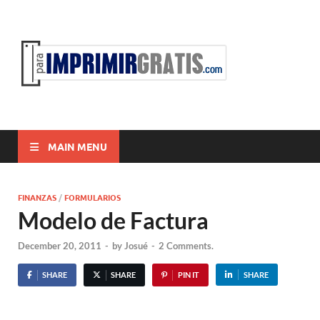
ParaI
Para Imprimir
Gratis
MAIN MENU
FINANZAS
/
FORMULARIOS
Modelo de Factura
December 20, 2011
-
by
Josué
-
2 Comments.
SHARE
SHARE
PIN IT
SHARE