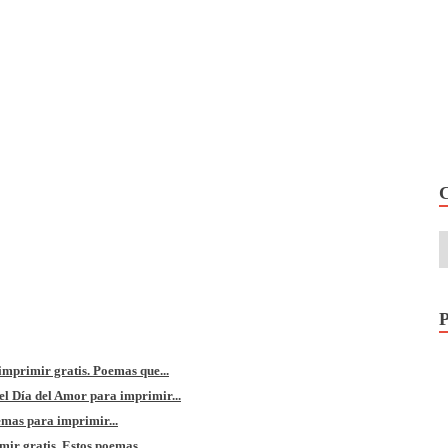
mprimir gratis. Poemas que...
l Día del Amor para imprimir...
emas para imprimir...
r gratis. Estos poemas...