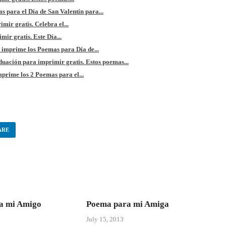
s para el Día de San Valentín para...
mir gratis. Celebra el...
ir gratis. Este Día...
 imprime los Poemas para Día de...
ación para imprimir gratis. Estos poemas...
prime los 2 Poemas para el...
ARE
a mi Amigo
Poema para mi Amiga
July 15, 2013