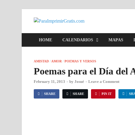
ParaImpr
Para Imprimir Gratis
HOME
CALENDARIOS
MAPAS
AMISTAD
/
AMOR
/
POEMAS Y VERSOS
Poemas para el Día del 
February 11, 2013
-
by
Josué
-
Leave a Comment
SHARE
SHARE
PIN IT
SH