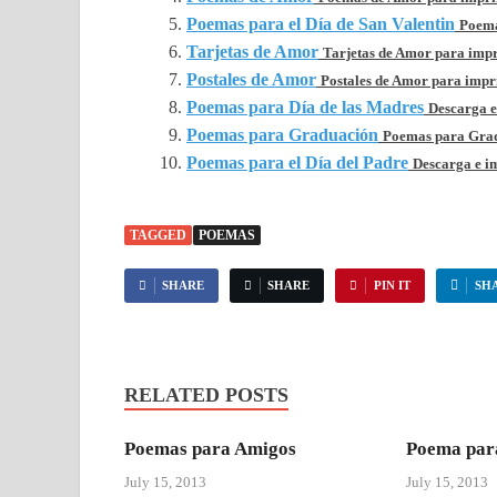
Poemas para el Día de San Valentin
Poema
Tarjetas de Amor
Tarjetas de Amor para impri
Postales de Amor
Postales de Amor para imprim
Poemas para Día de las Madres
Descarga e
Poemas para Graduación
Poemas para Gradu
Poemas para el Día del Padre
Descarga e im
TAGGED
POEMAS
SHARE
SHARE
PIN IT
SH
RELATED POSTS
Poemas para Amigos
Poema par
July 15, 2013
July 15, 2013