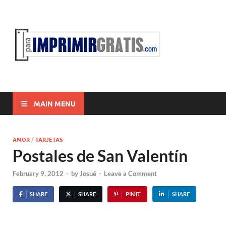
ParaI
Para Imprimir
Gratis
MAIN MENU
AMOR
/
TARJETAS
Postales de San Valentín
February 9, 2012
-
by
Josué
-
Leave a Comment
SHARE
SHARE
PIN IT
SHARE