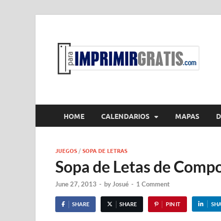
P
Par
HOME
CALENDARIOS
MAPAS
D
JUEGOS
/
SOPA DE LETRAS
Sopa de Letas de Compo
June 27, 2013
-
by
Josué
-
1 Comment
SHARE
SHARE
PIN IT
SH