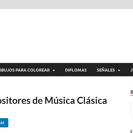
araImprimirGratis.com
a Imprimir Gratis
IBUJOS PARA COLOREAR
DIPLOMAS
SEÑALES
J
sitores de Música Clásica
ARE