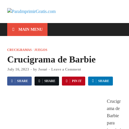
ParaImprimirG
Para Imprimir Gratis
MAIN MENU
CRUCIGRAMAS
/
JUEGOS
Crucigrama de Barbie
July 16, 2023
-
by
Josué
-
Leave a Comment
SHARE
SHARE
PIN IT
SHARE
Crucigr
ama de
Barbie
para