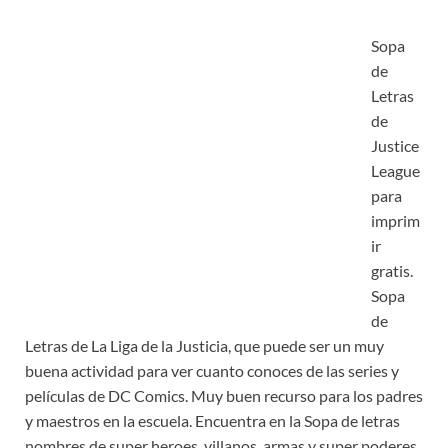
Sopa
de
Letras
de
Justice
League
para
imprim
ir
gratis.
Sopa
de
Letras de La Liga de la Justicia, que puede ser un muy
buena actividad para ver cuanto conoces de las series y
películas de DC Comics. Muy buen recurso para los padres
y maestros en la escuela. Encuentra en la Sopa de letras
nombres de super heroes, villanos, armas y super poderes