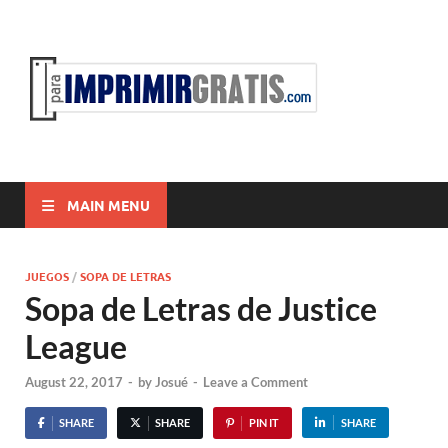
ParaI
Para Imprimir
Gratis
MAIN MENU
JUEGOS
/
SOPA DE LETRAS
Sopa de Letras de Justice
League
August 22, 2017
-
by
Josué
-
Leave a Comment
SHARE
SHARE
PIN IT
SHARE