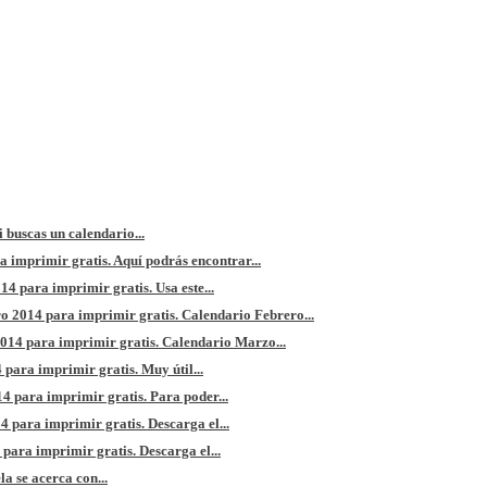
 buscas un calendario...
 imprimir gratis. Aquí podrás encontrar...
4 para imprimir gratis. Usa este...
o 2014 para imprimir gratis. Calendario Febrero...
14 para imprimir gratis. Calendario Marzo...
para imprimir gratis. Muy útil...
 para imprimir gratis. Para poder...
 para imprimir gratis. Descarga el...
para imprimir gratis. Descarga el...
la se acerca con...