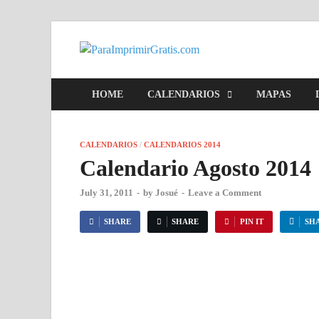
ParaImpr
Para Imprimir Gratis
HOME
CALENDARIOS
MAPAS
CALENDARIOS
/
CALENDARIOS 2014
Calendario Agosto 2014
July 31, 2011
-
by
Josué
-
Leave a Comment
SHARE
SHARE
PIN IT
SH