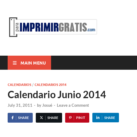
ParaI
Para Imprimir
Gratis
MAIN MENU
CALENDARIOS
/
CALENDARIOS 2014
Calendario Junio 2014
July 31, 2011
-
by
Josué
-
Leave a Comment
SHARE
SHARE
PIN IT
SHARE