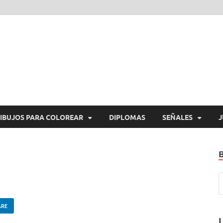
araImprimirGratis.com
a Imprimir Gratis
IBUJOS PARA COLOREAR
DIPLOMAS
SEÑALES
J
ARE