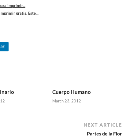
ara imprimir...
primir gratis. Este...
ARE
inario
Cuerpo Humano
012
March 23, 2012
NEXT ARTICLE
Partes de la Flor