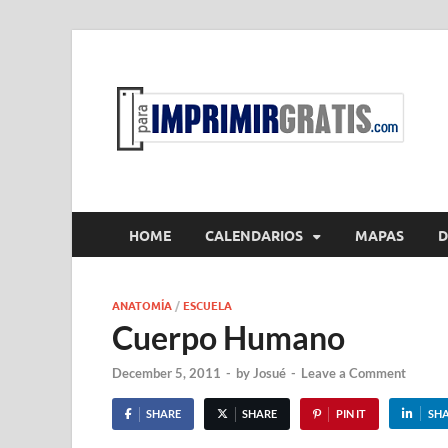
P
Par
HOME
CALENDARIOS
MAPAS
D
ANATOMÍA
/
ESCUELA
Cuerpo Humano
December 5, 2011
-
by
Josué
-
Leave a Comment
SHARE
SHARE
PIN IT
SH