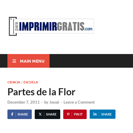
ParaI
Para Imprimir
Gratis
MAIN MENU
CIENCIA
/
ESCUELA
Partes de la Flor
December 7, 2011
-
by
Josué
-
Leave a Comment
SHARE
SHARE
PIN IT
SHARE