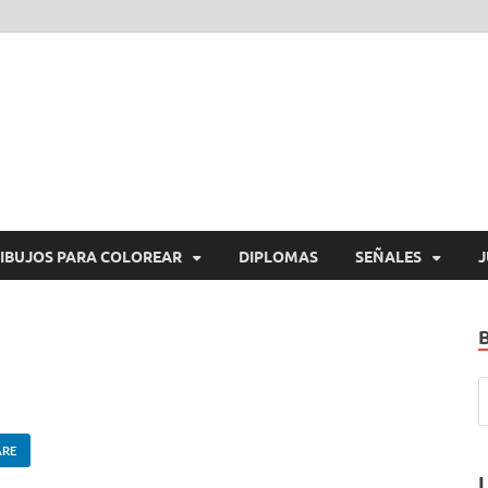
araImprimirGratis.com
a Imprimir Gratis
IBUJOS PARA COLOREAR
DIPLOMAS
SEÑALES
J
ARE