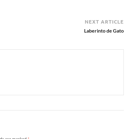
NEXT ARTICLE
Laberinto de Gato
lds are marked
*