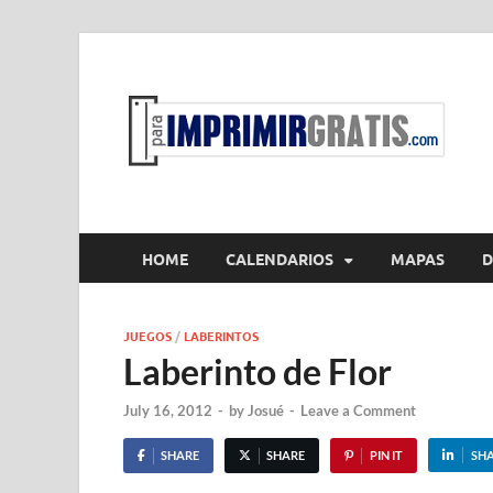
P
Par
HOME
CALENDARIOS
MAPAS
D
JUEGOS
/
LABERINTOS
Laberinto de Flor
July 16, 2012
-
by
Josué
-
Leave a Comment
SHARE
SHARE
PIN IT
SH