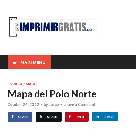
ParaI
Para Imprimir
Gratis
MAIN MENU
ESCUELA
/
MAPAS
Mapa del Polo Norte
October 24, 2012
-
by
Josué
-
Leave a Comment
SHARE
SHARE
PIN IT
SHARE