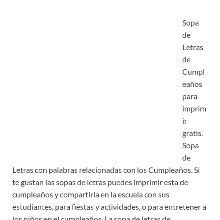
Sopa
de
Letras
de
Cumpl
eaños
para
imprim
ir
gratis.
Sopa
de
Letras con palabras relacionadas con los Cumpleaños. Si
te gustan las sopas de letras puedes imprimir esta de
cumpleaños y compartirla en la escuela con sus
estudiantes, para fiestas y actividades, o para entretener a
los niños en el cumpleaños. La sopa de letras de