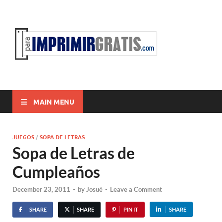
ParaI
Para Imprimir
Gratis
MAIN MENU
JUEGOS
/
SOPA DE LETRAS
Sopa de Letras de
Cumpleaños
December 23, 2011
-
by
Josué
-
Leave a Comment
SHARE
SHARE
PIN IT
SHARE