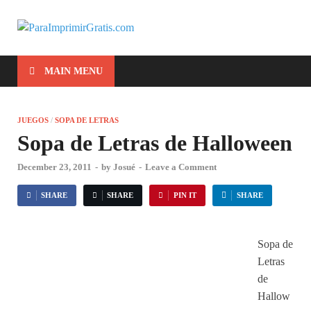
ParaImprimirG
Para Imprimir Gratis
MAIN MENU
JUEGOS
/
SOPA DE LETRAS
Sopa de Letras de Halloween
December 23, 2011
-
by
Josué
-
Leave a Comment
SHARE
SHARE
PIN IT
SHARE
Sopa de
Letras
de
Hallow