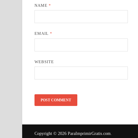
NAME
*
EMAIL
*
WEBSITE
Copyright © 2026
ParaImprimirGratis.com
.