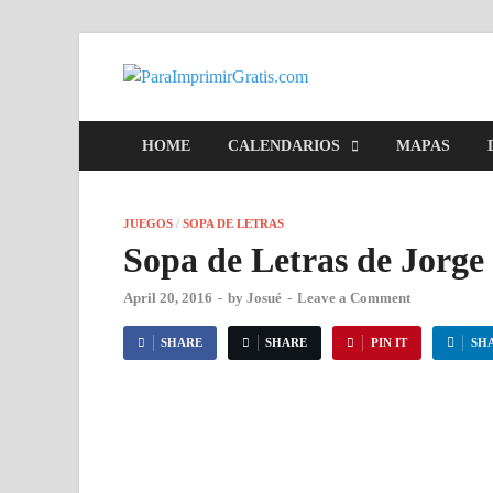
ParaImpr
Para Imprimir Gratis
HOME
CALENDARIOS
MAPAS
JUEGOS
/
SOPA DE LETRAS
Sopa de Letras de Jorge 
April 20, 2016
-
by
Josué
-
Leave a Comment
SHARE
SHARE
PIN IT
SH