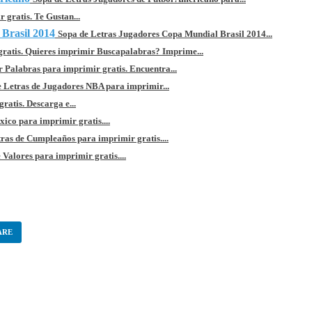
 gratis. Te Gustan...
Brasil 2014
Sopa de Letras Jugadores Copa Mundial Brasil 2014...
ratis. Quieres imprimir Buscapalabras? Imprime...
 Palabras para imprimir gratis. Encuentra...
 Letras de Jugadores NBA para imprimir...
ratis. Descarga e...
ico para imprimir gratis....
ras de Cumpleaños para imprimir gratis....
 Valores para imprimir gratis....
ARE