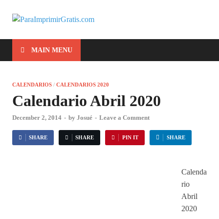
ParaImprimirG
Para Imprimir Gratis
MAIN MENU
CALENDARIOS
/
CALENDARIOS 2020
Calendario Abril 2020
December 2, 2014
-
by
Josué
-
Leave a Comment
SHARE
SHARE
PIN IT
SHARE
Calenda
rio
Abril
2020