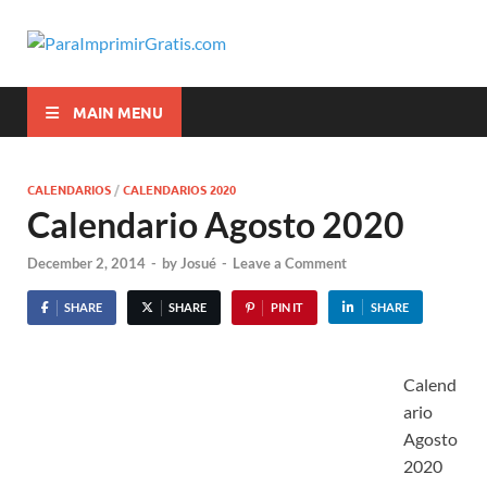
ParaImprimi
Para Imprimir Gratis
MAIN MENU
CALENDARIOS
/
CALENDARIOS 2020
Calendario Agosto 2020
December 2, 2014
-
by
Josué
-
Leave a Comment
SHARE
SHARE
PIN IT
SHARE
Calend
ario
Agosto
2020