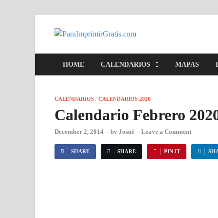
ParaImpr
Para Imprimir Gratis
HOME
CALENDARIOS
MAPAS
CALENDARIOS
/
CALENDARIOS 2020
Calendario Febrero 202
December 2, 2014
-
by
Josué
-
Leave a Comment
SHARE
SHARE
PIN IT
SH