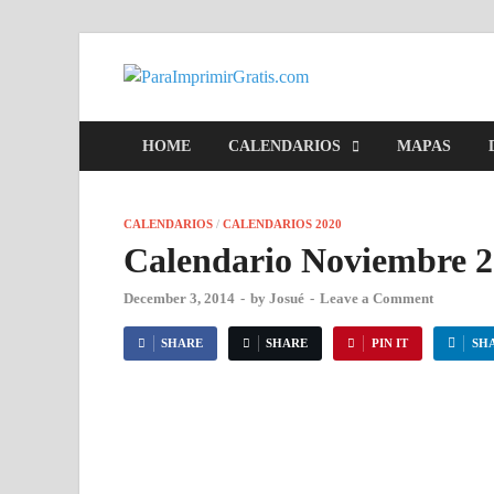
ParaImpr
Para Imprimir Gratis
HOME
CALENDARIOS
MAPAS
CALENDARIOS
/
CALENDARIOS 2020
Calendario Noviembre 
December 3, 2014
-
by
Josué
-
Leave a Comment
SHARE
SHARE
PIN IT
SH