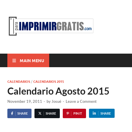
ParaI
Para Imprimir
Gratis
MAIN MENU
CALENDARIOS
/
CALENDARIOS 2015
Calendario Agosto 2015
November 19, 2011
-
by
Josué
-
Leave a Comment
SHARE
SHARE
PIN IT
SHARE