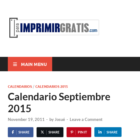
ParaI
Para Imprimir
Gratis
MAIN MENU
CALENDARIOS
/
CALENDARIOS 2015
Calendario Septiembre
2015
November 19, 2011
-
by
Josué
-
Leave a Comment
SHARE
SHARE
PIN IT
SHARE