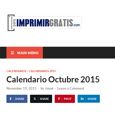
ParaI
Para Imprimir
Gratis
MAIN MENU
CALENDARIOS
/
CALENDARIOS 2015
Calendario Octubre 2015
November 19, 2011
-
by
Josué
-
Leave a Comment
SHARE
SHARE
PIN IT
SHARE